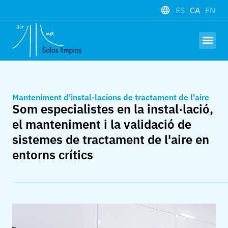
ES
CA
EN
Hardware i 
Treballa amb 
Manteniment d'instal·lacions de tractament de l'aire
Som especialistes en la instal·lació,
el manteniment i la validació de
sistemes de tractament de l'aire en
entorns crítics