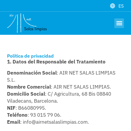
ES
Hardware y 
Trabaja con 
Política de privacidad
1. Datos del Responsable del Tratamiento
Denominación Social
: AIR NET SALAS LIMPIAS
S.L.
Nombre Comercial
: AIR NET SALAS LIMPIAS.
Domicilio Social
: C/ Agricultura, 68 Bis 08840
Viladecans, Barcelona.
NIF
: B66080995.
Teléfono
: 93 015 79 06.
Email
: info@airnetsalaslimpias.com.